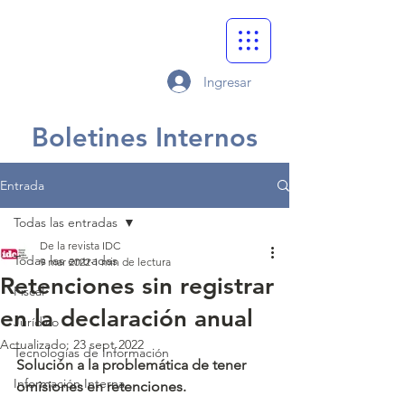
Ingresar
Boletines Internos
Entrada
Todas las entradas
De la revista IDC
Todas las entradas
9 mar 2022
1 min de lectura
Retenciones sin registrar
Fiscal
en la declaración anual
Jurídico
Actualizado:
23 sept 2022
Tecnologías de Información
Solución a la problemática de tener 
Información Interna
omisiones en retenciones.