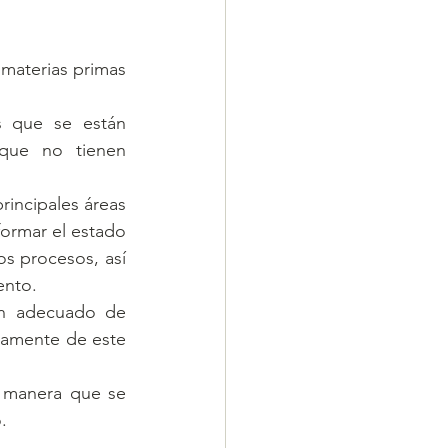
materias primas 
s que se están 
que no tienen 
rincipales áreas 
formar el estado 
s procesos, así 
ento.
an adecuado de 
amente de este 
 manera que se 
.