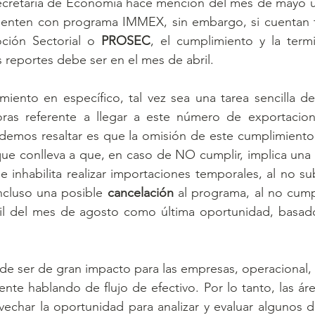
 Secretaría de Economía hace mención del mes de mayo ú
uenten con programa IMMEX, sin embargo, si cuentan 
ión Sectorial o 
PROSEC
, el cumplimiento y la term
reportes debe ser en el mes de abril.
iento en específico, tal vez sea una tarea sencilla de 
as referente a llegar a este número de exportacione
emos resaltar es que la omisión de este cumplimiento 
ue conlleva a que, en caso de NO cumplir, implica una 
 inhabilita realizar importaciones temporales, al no su
ncluso una posible 
cancelación
 al programa, al no cumpl
bil del mes de agosto como última oportunidad, basad
de ser de gran impacto para las empresas, operacional, a
mente hablando de flujo de efectivo. Por lo tanto, las ár
echar la oportunidad para analizar y evaluar algunos de