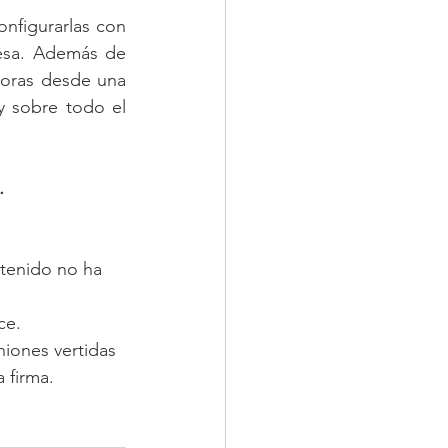
figurarlas con 
esa. Además de 
oras desde una 
 sobre todo el 
.
ntenido no ha 
ce.
niones vertidas 
 firma. 