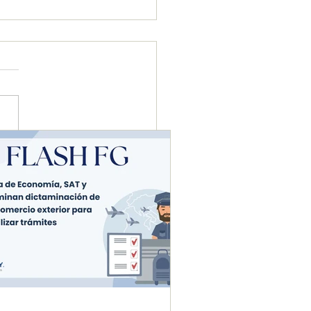
etaría de Economía, SAT
uanas eliminan
aminación de avisos en
rcio exterior para
zar trámites.