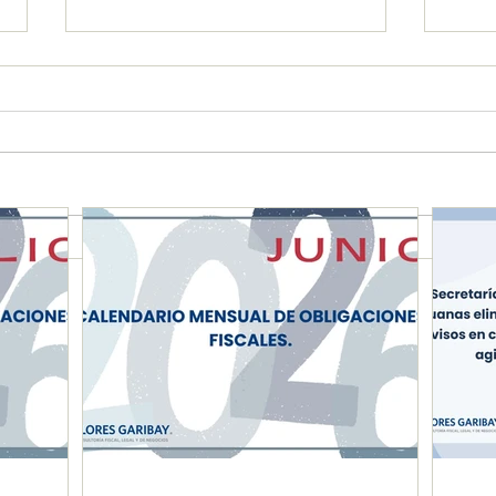
CALENDARIO MENSUAL DE
Secr
OBLIGACIONES FISCALES
y Ad
"JUNIO 2026"
dict
come
agili