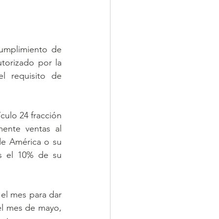
umplimiento de 
utorizado por la 
 requisito de 
ículo 24 fracción 
ente ventas al 
de América o su 
s el 10% de su 
l mes para dar 
l mes de mayo, 