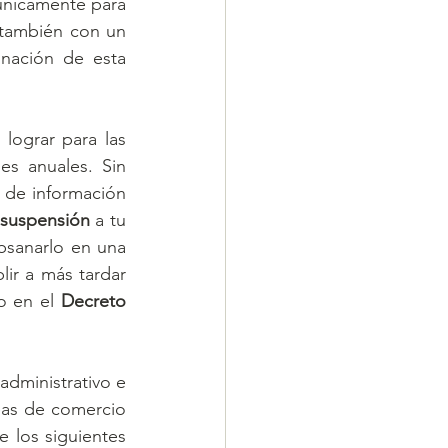
nicamente para 
también con un 
inación de esta 
lograr para las 
s anuales. Sin 
de información 
suspensión
 a tu 
bsanarlo en una 
ir a más tardar 
o en el 
Decreto 
dministrativo e 
eas de comercio 
 los siguientes 