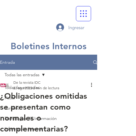
Ingresar
Boletines Internos
Entrada
Todas las entradas
De la revista IDC
Todas las entradas
23 ago 2022
2 min de lectura
¿Obligaciones omitidas
Fiscal
se presentan como
Jurídico
normales o
Tecnologías de Información
complementarias?
Información Interna