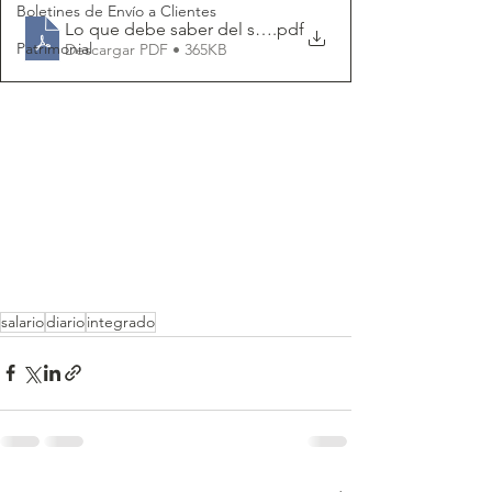
Boletines de Envío a Clientes
Lo que debe saber del salario diario integrado-IDC No
.pdf
Patrimonial
Descargar PDF • 365KB
salario
diario
integrado