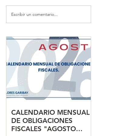
Escribir un comentario...
CALENDARIO MENSUAL
CALENDARIO 
DE OBLIGACIONES
DE OBLIGACIO
FISCALES "JULIO 2026"
FISCALES "JUN
CALENDARIO MENSUAL
DE OBLIGACIONES
FISCALES "AGOSTO