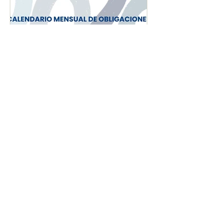
CALENDARIO MENSUAL
DE OBLIGACIONES
FISCALES "JUNIO 2026"
Oficina Guadalajara
Oficina Puerto Vallarta
Avenida de las Rosas 210
Colonia Chapalita CP 44510
Guadalajara, Jalisco.