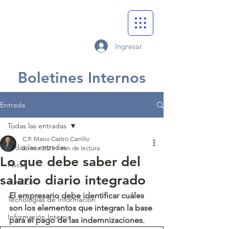
Ingresar
Boletines Internos
Entrada
Todas las entradas
C.P. Mario Castro Carrillo
Todas las entradas
26 nov 2021
1 min de lectura
Lo que debe saber del
Fiscal
salario diario integrado
Jurídico
El empresario debe identificar cuáles 
Tecnologías de Información
son los elementos que integran la base 
Información Interna
para el pago de las indemnizaciones.