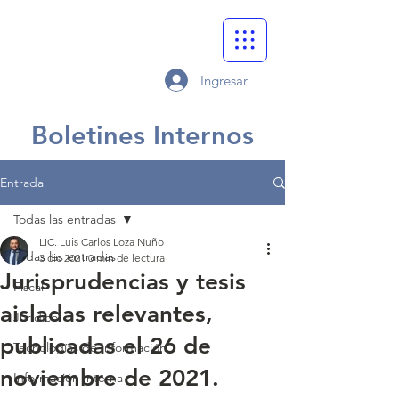
Ingresar
Boletines Internos
Entrada
Todas las entradas
LIC. Luis Carlos Loza Nuño
Todas las entradas
3 dic 2021
0 min de lectura
Jurisprudencias y tesis
Fiscal
aisladas relevantes,
Jurídico
publicadas el 26 de
Tecnologías de Información
noviembre de 2021.
Información Interna