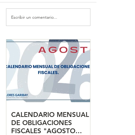
Escribir un comentario...
CALENDARIO MENSUAL
CALENDARIO 
DE OBLIGACIONES
DE OBLIGACIO
FISCALES "JULIO 2026"
FISCALES "JUN
CALENDARIO MENSUAL
DE OBLIGACIONES
FISCALES "AGOSTO