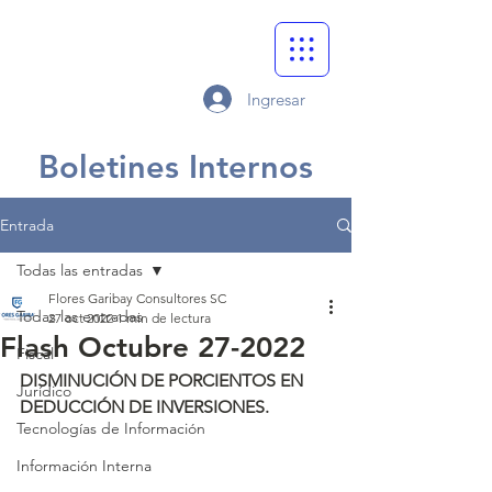
Ingresar
Boletines Internos
Entrada
Todas las entradas
Flores Garibay Consultores SC
Todas las entradas
27 oct 2022
1 min de lectura
Flash Octubre 27-2022
Fiscal
DISMINUCIÓN DE PORCIENTOS EN 
Jurídico
DEDUCCIÓN DE INVERSIONES.
Tecnologías de Información
Información Interna