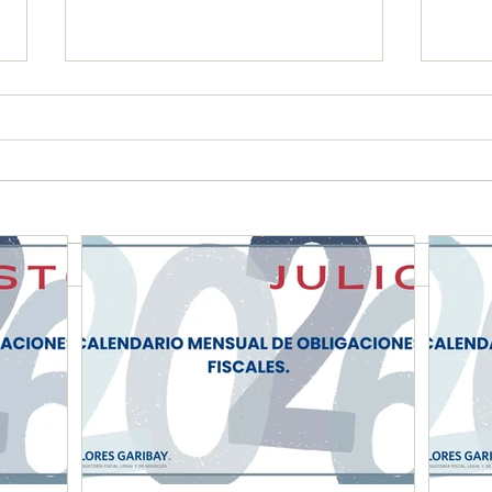
CALENDARIO MENSUAL DE
CAL
OBLIGACIONES FISCALES
OBL
"JULIO 2026"
"JU