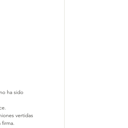
 no ha sido 
ce.
niones vertidas 
firma.  