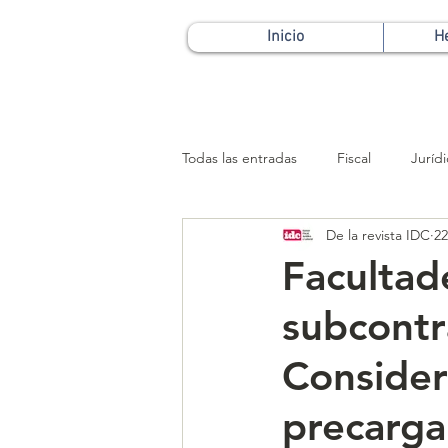
Inicio
H
Todas las entradas
Fiscal
Juríd
De la revista IDC
22
Patrimonial
Facultad
subcontr
Consider
precarga