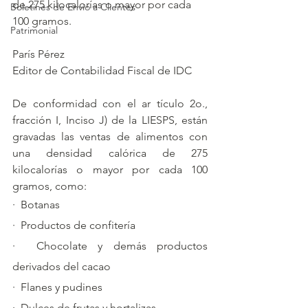
de 275 kilocalorías o mayor por cada 
Boletines de Envío a Clientes
100 gramos.
Patrimonial
París Pérez
Editor de Contabilidad Fiscal de IDC
De conformidad con el ar tículo 2o., 
fracción I, Inciso J) de la LIESPS, están 
gravadas las ventas de alimentos con 
una densidad calórica de 275 
kilocalorías o mayor por cada 100 
gramos, como:
·  Botanas
·  Productos de confitería
·  Chocolate y demás productos 
derivados del cacao
·  Flanes y pudines
·  Dulces de frutas y hortalizas