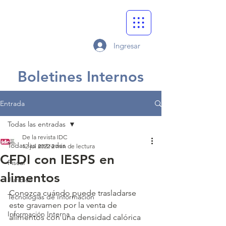
Ingresar
Boletines Internos
Entrada
Todas las entradas
De la revista IDC
Todas las entradas
12 jul 2022
2 min de lectura
CFDI con IESPS en
Fiscal
alimentos
Jurídico
Conozca cuándo puede trasladarse 
Tecnologías de Información
este gravamen por la venta de 
Información Interna
alimentos con una densidad calórica 