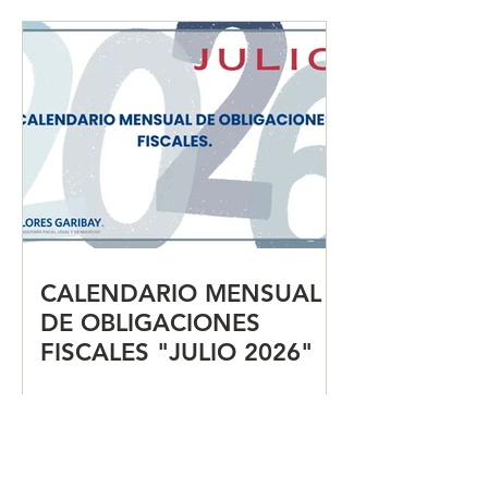
en comercio ext
para agilizar tr
CALENDARIO MENSUAL
DE OBLIGACIONES
FISCALES "JULIO 2026"