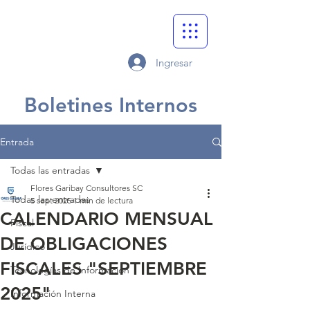
Ingresar
Boletines Internos
Entrada
Todas las entradas
Flores Garibay Consultores SC
Todas las entradas
5 sept 2025
1 min de lectura
CALENDARIO MENSUAL
Fiscal
DE OBLIGACIONES
Jurídico
FISCALES "SEPTIEMBRE
Tecnologías de Información
2025"
Información Interna