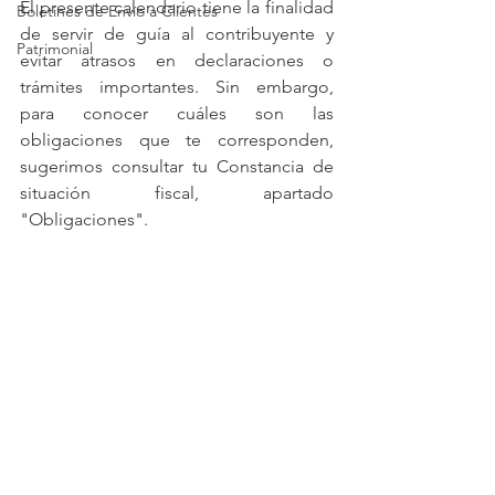
El presente calendario tiene la finalidad 
Boletines de Envío a Clientes
de servir de guía al contribuyente y 
Patrimonial
evitar atrasos en declaraciones o 
trámites importantes. Sin embargo, 
para conocer cuáles son las 
obligaciones que te corresponden, 
sugerimos consultar tu Constancia de 
situación fiscal, apartado 
"Obligaciones".