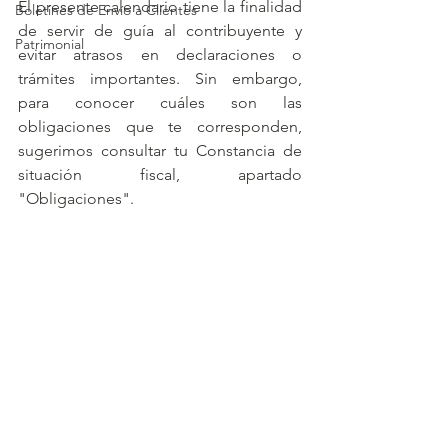
El presente calendario tiene la finalidad 
Boletines de Envío a Clientes
de servir de guía al contribuyente y 
Patrimonial
evitar atrasos en declaraciones o 
trámites importantes. Sin embargo, 
para conocer cuáles son las 
obligaciones que te corresponden, 
sugerimos consultar tu Constancia de 
situación fiscal, apartado 
"Obligaciones".