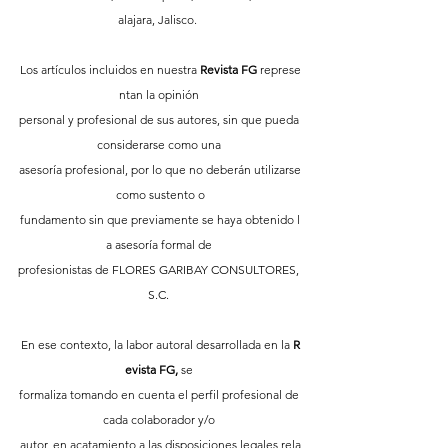
alajara, Jalisco.  
Los artículos incluidos en nuestra 
Revista FG
 represe
ntan la opinión 
personal y profesional de sus autores, sin que pueda 
considerarse como una 
asesoría profesional, por lo que no deberán utilizarse
 como sustento o 
fundamento sin que previamente se haya obtenido l
a asesoría formal de 
profesionistas de FLORES GARIBAY CONSULTORES, 
S.C. 
En ese contexto, la labor autoral desarrollada en la 
R
evista FG,
 se 
formaliza tomando en cuenta el perfil profesional de 
cada colaborador y/o 
autor, en acatamiento a las disposiciones legales rela