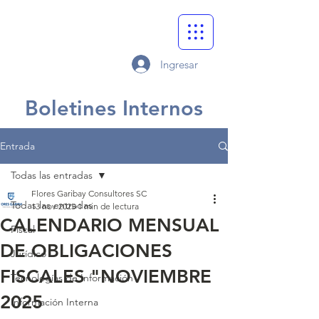
Ingresar
Boletines Internos
Entrada
Todas las entradas
Flores Garibay Consultores SC
Todas las entradas
13 nov 2025
1 min de lectura
CALENDARIO MENSUAL
Fiscal
DE OBLIGACIONES
Jurídico
FISCALES "NOVIEMBRE
Tecnologías de Información
2025
Información Interna