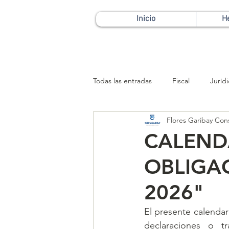
Inicio
H
Todas las entradas
Fiscal
Juríd
Flores Garibay Con
Patrimonial
CALEND
OBLIGA
2026"
El presente calendari
declaraciones o t