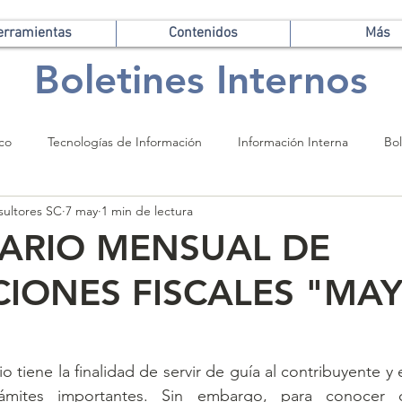
erramientas
Contenidos
Más
Boletines Internos
ico
Tecnologías de Información
Información Interna
Bol
sultores SC
7 may
1 min de lectura
ARIO MENSUAL DE
CIONES FISCALES "MA
o tiene la finalidad de servir de guía al contribuyente y e
rámites importantes. Sin embargo, para conocer c