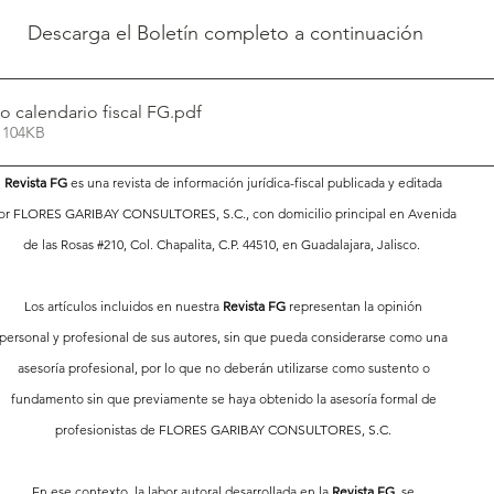
Descarga el Boletín completo a continuación
o calendario fiscal FG
.pdf
 104KB
Revista FG
 es una revista de información jurídica-fiscal publicada y editada 
or FLORES GARIBAY CONSULTORES, S.C., con domicilio principal en Avenida 
de las Rosas 
#210
, Col. Chapalita, C.P. 44510, en Guadalajara, Jalisco.  
Los artículos incluidos en nuestra 
Revista FG
 representan la opinión 
personal y profesional de sus autores, sin que pueda considerarse como una 
asesoría profesional, por lo que no deberán utilizarse como sustento o 
fundamento sin que previamente se haya obtenido la asesoría formal de 
profesionistas de FLORES GARIBAY CONSULTORES, S.C. 
En ese contexto, la labor autoral desarrollada en la 
Revista FG,
 se 