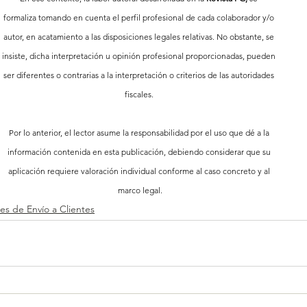
formaliza tomando en cuenta el perfil profesional de cada colaborador y/o 
autor, en acatamiento a las disposiciones legales relativas. No obstante, se 
insiste, dicha interpretación u opinión profesional proporcionadas, pueden 
ser diferentes o contrarias a la interpretación o criterios de las autoridades 
fiscales. 
Por lo anterior, el lector asume la responsabilidad por el uso que dé a la 
información contenida en esta publicación, debiendo considerar que su 
aplicación requiere valoración individual conforme al caso concreto y al 
marco legal.
es de Envío a Clientes