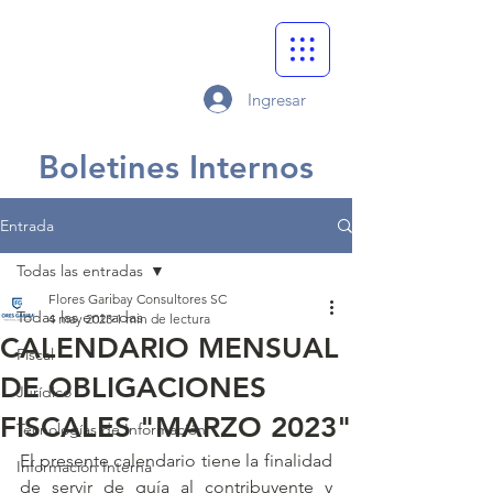
Ingresar
Boletines Internos
Entrada
Todas las entradas
Flores Garibay Consultores SC
Todas las entradas
4 may 2023
1 min de lectura
CALENDARIO MENSUAL
Fiscal
DE OBLIGACIONES
Jurídico
FISCALES "MARZO 2023"
Tecnologías de Información
El presente calendario tiene la finalidad 
Información Interna
de servir de guía al contribuyente y 