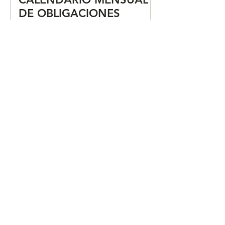
DE OBLIGACIONES
FISCALES "JUNIO 2026"
Secretaría de Economía,
SAT y Aduanas eliminan
dictaminación de avisos
en comercio exterior para