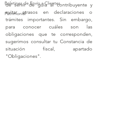
Boletines de Envío a Clientes
de servir de guía al contribuyente y 
evitar atrasos en declaraciones o 
Patrimonial
trámites importantes. Sin embargo, 
para conocer cuáles son las 
obligaciones que te corresponden, 
sugerimos consultar tu Constancia de 
situación fiscal, apartado 
"Obligaciones".