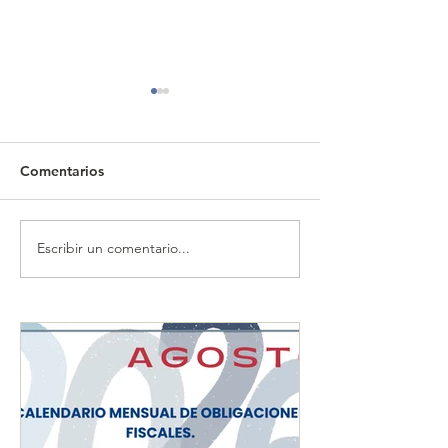
Comentarios
Escribir un comentario...
CALENDARIO MENSUAL
CALENDARIO 
DE OBLIGACIONES
DE OBLIGACIO
FISCALES "JULIO 2026"
FISCALES "JUN