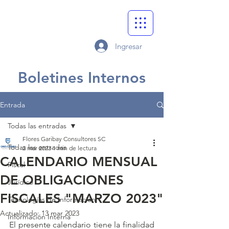
Ingresar
Boletines Internos
Entrada
Todas las entradas
Flores Garibay Consultores SC
Todas las entradas
2 mar 2023
1 min de lectura
CALENDARIO MENSUAL
Fiscal
DE OBLIGACIONES
Jurídico
FISCALES "MARZO 2023"
Tecnologías de Información
Actualizado:
13 mar 2023
Información Interna
El presente calendario tiene la finalidad 