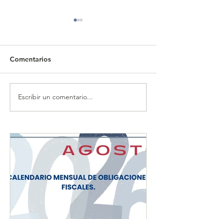
Comentarios
Escribir un comentario...
CALENDARIO MENSUAL
CALENDARIO 
DE OBLIGACIONES
DE OBLIGACIO
FISCALES "JULIO 2026"
FISCALES "JUN