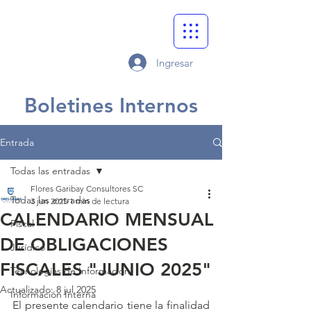
Ingresar
Boletines Internos
Entrada
Todas las entradas
Flores Garibay Consultores SC
Todas las entradas
3 jun 2025
1 min de lectura
CALENDARIO MENSUAL
Fiscal
DE OBLIGACIONES
Jurídico
FISCALES "JUNIO 2025"
Tecnologías de Información
Actualizado:
8 jul 2025
Información Interna
El presente calendario tiene la finalidad 