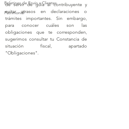
Boletines de Envío a Clientes
de servir de guía al contribuyente y 
evitar atrasos en declaraciones o 
Patrimonial
trámites importantes. Sin embargo, 
para conocer cuáles son las 
obligaciones que te corresponden, 
sugerimos consultar tu Constancia de 
situación fiscal, apartado 
"Obligaciones".