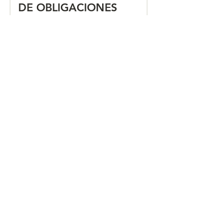
DE OBLIGACIONES
FISCALES "JULIO 2026"
CALENDARIO MENSUAL
DE OBLIGACIONES
FISCALES "JUNIO 2026"