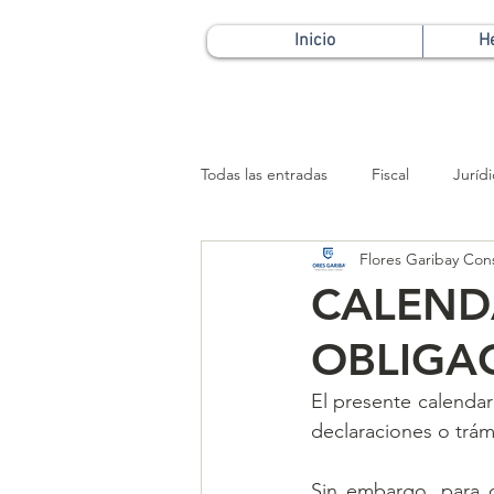
Inicio
H
Todas las entradas
Fiscal
Juríd
Flores Garibay Con
Patrimonial
CALEND
OBLIGAC
El presente calendari
declaraciones o trám
Sin embargo, para c