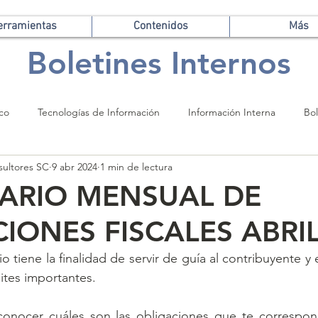
erramientas
Contenidos
Más
Boletines Internos
ico
Tecnologías de Información
Información Interna
Bol
sultores SC
9 abr 2024
1 min de lectura
ARIO MENSUAL DE
IONES FISCALES ABRIL
o tiene la finalidad de servir de guía al contribuyente y e
ites importantes. 
onocer cuáles son las obligaciones que te correspon