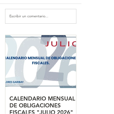
Escribir un comentario...
CALENDARIO MENSUAL
Secretaría de E
DE OBLIGACIONES
SAT y Aduanas 
FISCALES "JUNIO 2026"
dictaminación d
en comercio ext
para agilizar tr
CALENDARIO MENSUAL
DE OBLIGACIONES
FISCALES "JULIO 2026"