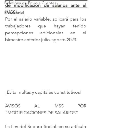
Boletines de Envío a Clientes
de modificación de salarios ante el 
IMSS
!
Patrimonial
Por el salario variable, aplicará para los 
trabajadores que hayan tenido 
percepciones adicionales en el 
bimestre anterior julio-agosto 2023.  
¡Evita multas y capitales constitutivos!
AVISOS AL IMSS POR 
“MODIFICACIONES DE SALARIOS”
La Ley del Seguro Social, en su artículo 