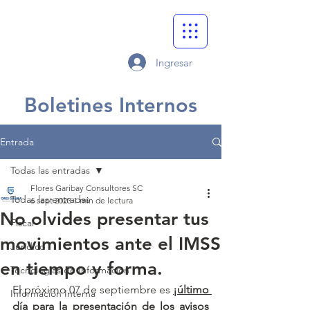
Ingresar
Boletines Internos
Entrada
Todas las entradas
Flores Garibay Consultores SC
Todas las entradas
6 sept 2023
1 min de lectura
No olvides presentar tus
Fiscal
movimientos ante el IMSS
Jurídico
en tiempo y forma.
Tecnologías de Información
El próximo 07 de septiembre es 
¡último 
Información Interna
día para la presentación de los avisos 