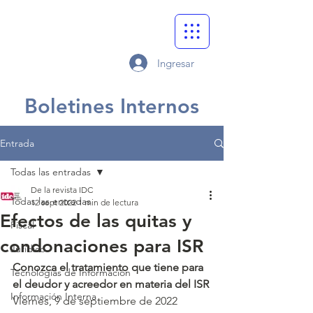
Ingresar
Boletines Internos
Entrada
Todas las entradas
De la revista IDC
Todas las entradas
12 sept 2022
1 min de lectura
Efectos de las quitas y
Fiscal
condonaciones para ISR
Jurídico
Conozca el tratamiento que tiene para 
Tecnologías de Información
el deudor y acreedor en materia del ISR
Información Interna
Viernes, 9 de septiembre de 2022