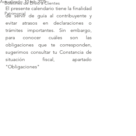
Actualizado:
10 feb 2025
Boletines de Envío a Clientes
El presente calendario tiene la finalidad 
Patrimonial
de servir de guía al contribuyente y 
evitar atrasos en declaraciones o 
trámites importantes. Sin embargo, 
para conocer cuáles son las 
obligaciones que te corresponden, 
sugerimos consultar tu Constancia de 
situación fiscal, apartado 
"Obligaciones"