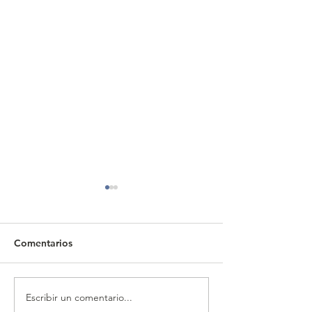
Comentarios
Escribir un comentario...
CALENDARIO MENSUAL
CALENDARIO 