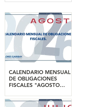
DE OBLIGACIONES
DE OBLIGACIO
FISCALES "JULIO 2026"
FISCALES "JUN
CALENDARIO MENSUAL
DE OBLIGACIONES
FISCALES "AGOSTO
2026"