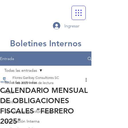
Ingresar
Boletines Internos
Entrada
Todas las entradas
Flores Garibay Consultores SC
Todas las entradas
7 feb 2025
1 min de lectura
CALENDARIO MENSUAL
Fiscal
DE OBLIGACIONES
Jurídico
FISCALES "FEBRERO
Tecnologías de Información
2025"
Información Interna