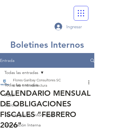
Ingresar
Boletines Internos
Entrada
Todas las entradas
Flores Garibay Consultores SC
Todas las entradas
6 feb
1 min de lectura
CALENDARIO MENSUAL
Fiscal
DE OBLIGACIONES
Jurídico
FISCALES "FEBRERO
Tecnologías de Información
2026"
Información Interna