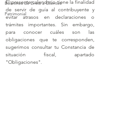
El presente calendario tiene la finalidad 
Boletines de Envío a Clientes
de servir de guía al contribuyente y 
Patrimonial
evitar atrasos en declaraciones o 
trámites importantes. Sin embargo, 
para conocer cuáles son las 
obligaciones que te corresponden, 
sugerimos consultar tu Constancia de 
situación fiscal, apartado 
"Obligaciones".