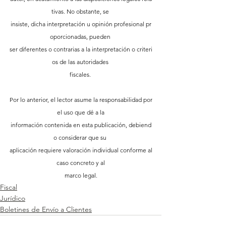
tivas. No obstante, se 
insiste, dicha interpretación u opinión profesional pr
oporcionadas, pueden 
ser diferentes o contrarias a la interpretación o criteri
os de las autoridades 
fiscales. 
Por lo anterior, el lector asume la responsabilidad por
 el uso que dé a la 
información contenida en esta publicación, debiend
o considerar que su 
aplicación requiere valoración individual conforme al
 caso concreto y al 
marco legal.
Fiscal
Jurídico
Boletines de Envío a Clientes