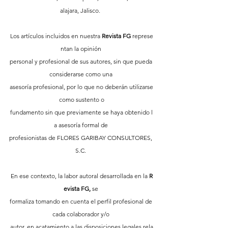
alajara, Jalisco.  
Los artículos incluidos en nuestra 
Revista FG
 represe
ntan la opinión 
personal y profesional de sus autores, sin que pueda 
considerarse como una 
asesoría profesional, por lo que no deberán utilizarse
 como sustento o 
fundamento sin que previamente se haya obtenido l
a asesoría formal de 
profesionistas de FLORES GARIBAY CONSULTORES, 
S.C. 
En ese contexto, la labor autoral desarrollada en la 
R
evista FG,
 se 
formaliza tomando en cuenta el perfil profesional de 
cada colaborador y/o 
autor, en acatamiento a las disposiciones legales rela