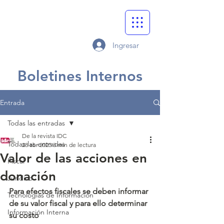
Ingresar
Boletines Internos
Entrada
Todas las entradas
De la revista IDC
Todas las entradas
28 abr 2023
3 min de lectura
Valor de las acciones en
Fiscal
donación
Jurídico
Para efectos fiscales se deben informar 
Tecnologías de Información
de su valor fiscal y para ello determinar 
Información Interna
su costo