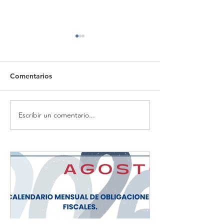
Comentarios
Escribir un comentario...
CALENDARIO MENSUAL
CALENDARIO 
DE OBLIGACIONES
DE OBLIGACIO
FISCALES "JULIO 2026"
FISCALES "JUN