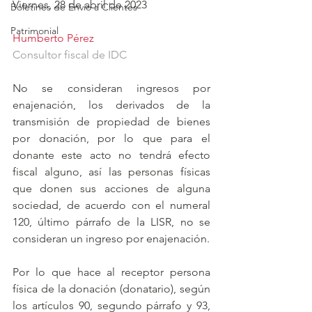
Viernes, 28 de abril de 2023
Boletines de Envío a Clientes
Patrimonial
Humberto Pérez
Consultor fiscal de IDC
No se consideran ingresos por 
enajenación, los derivados de la 
transmisión de propiedad de bienes 
por donación, por lo que para el 
donante este acto no tendrá efecto 
fiscal alguno, así las personas físicas 
que donen sus acciones de alguna 
sociedad, de acuerdo con el numeral 
120, último párrafo de la LISR, no se 
consideran un ingreso por enajenación. 
Por lo que hace al receptor persona 
física de la donación (donatario), según 
los artículos 90, segundo párrafo y 93, 