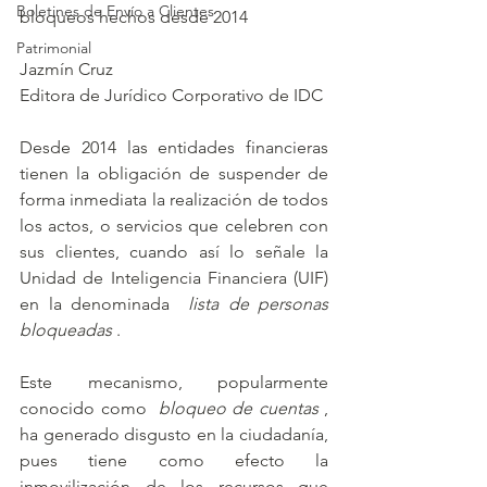
Boletines de Envío a Clientes
bloqueos hechos desde 2014
Patrimonial
Jazmín Cruz
Editora de Jurídico Corporativo de IDC
Desde 2014 las entidades financieras 
tienen la obligación de suspender de 
forma inmediata la realización de todos 
los actos, o servicios que celebren con 
sus clientes, cuando así lo señale la 
Unidad de Inteligencia Financiera (UIF) 
en la denominada  
lista de personas 
bloqueadas
 .
Este mecanismo, popularmente 
conocido como  
bloqueo de cuentas
 , 
ha generado disgusto en la ciudadanía, 
pues tiene como efecto la 
inmovilización de los recursos que 