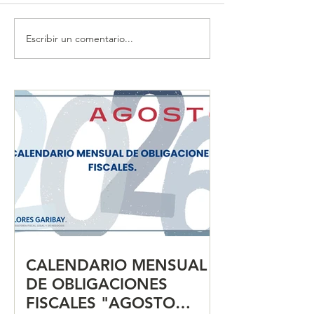
Escribir un comentario...
CALENDARIO MENSUAL
CALENDARIO 
DE OBLIGACIONES
DE OBLIGACIO
FISCALES "JULIO 2026"
FISCALES "JUN
CALENDARIO MENSUAL
DE OBLIGACIONES
FISCALES "AGOSTO