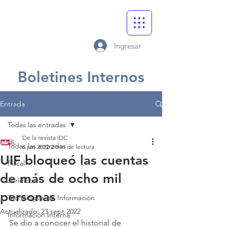
Ingresar
Boletines Internos
Entrada
Todas las entradas
De la revista IDC
Todas las entradas
6 jun 2022
2 min de lectura
UIF bloqueó las cuentas
Fiscal
de más de ocho mil
Jurídico
personas
Tecnologías de Información
Actualizado:
23 sept 2022
Información Interna
Se dio a conocer el historial de 