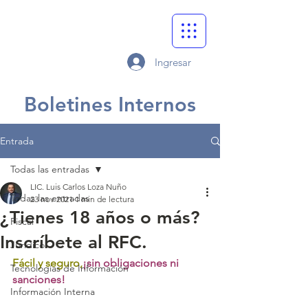
Ingresar
Boletines Internos
Entrada
Todas las entradas
LIC. Luis Carlos Loza Nuño
Todas las entradas
23 nov 2021
1 min de lectura
¿Tienes 18 años o más?
Fiscal
Inscríbete al RFC.
Jurídico
Fácil y seguro,
¡sin obligaciones ni 
Tecnologías de Información
sanciones!
Información Interna