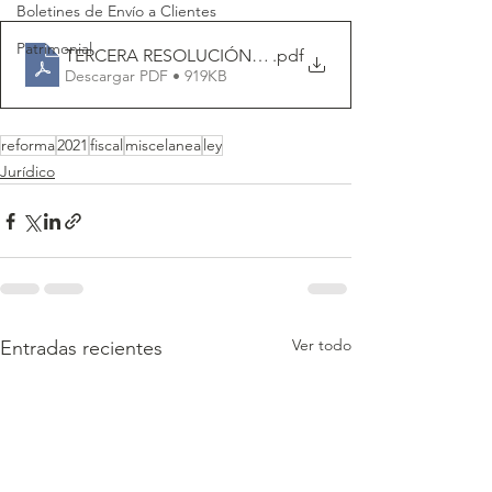
Boletines de Envío a Clientes
Patrimonial
TERCERA RESOLUCIÓN DE MODIFICACIONES A LA RMF
.pdf
Descargar PDF • 919KB
reforma
2021
fiscal
miscelanea
ley
Jurídico
Ver todo
Entradas recientes