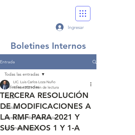
Ingresar
Boletines Internos
Entrada
Todas las entradas
LIC. Luis Carlos Loza Nuño
Todas las entradas
18 nov 2021
0 min de lectura
TERCERA RESOLUCIÓN
Fiscal
DE MODIFICACIONES A
Jurídico
LA RMF PARA 2021 Y
Tecnologías de Información
SUS ANEXOS 1 Y 1-A
Información Interna