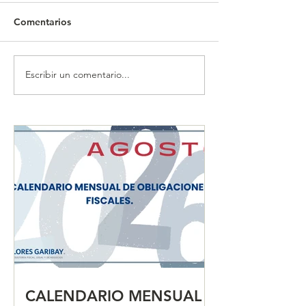
Comentarios
Escribir un comentario...
CALENDARIO MENSUAL
CALENDARIO 
DE OBLIGACIONES
DE OBLIGACIO
FISCALES "JULIO 2026"
FISCALES "JUN
CALENDARIO MENSUAL