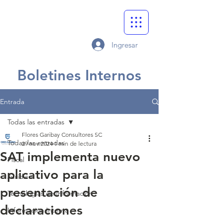
Ingresar
Boletines Internos
Entrada
Todas las entradas
Flores Garibay Consultores SC
Todas las entradas
29 nov 2024
1 min de lectura
SAT implementa nuevo
Fiscal
aplicativo para la
Jurídico
presentación de
Tecnologías de Información
declaraciones
Información Interna