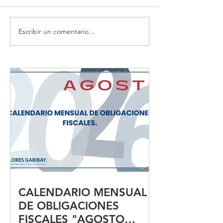
Escribir un comentario...
CALENDARIO MENSUAL
CALENDARIO 
DE OBLIGACIONES
DE OBLIGACIO
FISCALES "JULIO 2026"
FISCALES "JUN
CALENDARIO MENSUAL
DE OBLIGACIONES
FISCALES "AGOSTO