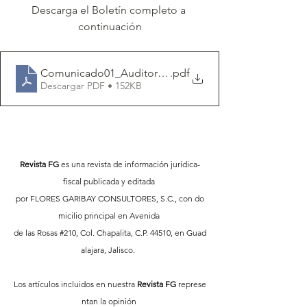
Descarga el Boletín completo a 
continuación
Comunicado01_Auditor_as_050126-SAT Mejores Practic
.pdf
Descargar PDF • 152KB
Revista FG
 es una revista de información jurídica-
fiscal publicada y editada 
por FLORES GARIBAY CONSULTORES, S.C., con do
micilio principal en Avenida 
de las Rosas 
#210
, Col. Chapalita, C.P. 44510, en Guad
alajara, Jalisco.  
Los artículos incluidos en nuestra 
Revista FG
 represe
ntan la opinión 