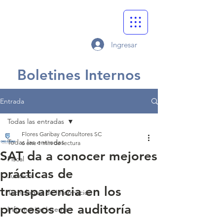
Ingresar
Boletines Internos
Entrada
Todas las entradas
Flores Garibay Consultores SC
Todas las entradas
6 ene
1 min de lectura
SAT da a conocer mejores
Fiscal
prácticas de
Jurídico
transparencia en los
Tecnologías de Información
procesos de auditoría
Información Interna