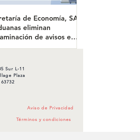
retaría de Economía, SAT
duanas eliminan
taminación de avisos en
ercio exterior para
izar trámites.
5 Sur L-11
llage Plaza
 63732
Aviso de Privacidad
Términos y condiciones