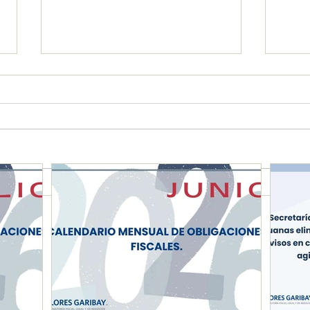
CALENDARIO MENSUAL DE
Secr
OBLIGACIONES FISCALES
y Ad
"JUNIO 2026"
dict
come
agili