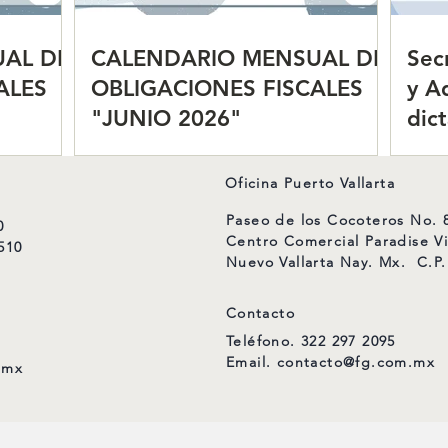
AL DE
CALENDARIO MENSUAL DE
Sec
ALES
OBLIGACIONES FISCALES
y A
"JUNIO 2026"
dic
com
agil
Oficina Puerto Vallarta
Paseo de los Cocoteros No. 8
0
Centro Comercial Paradise Vi
510
Nuevo Vallarta Nay. Mx. C.P.
Contacto
Teléfono.
322 297 2095
Email.
contacto@fg.com.mx
.mx