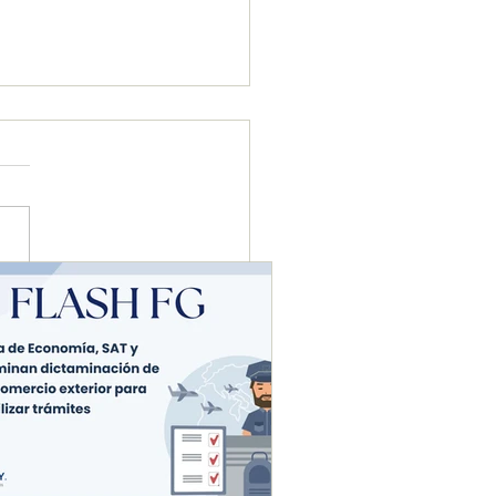
etaría de Economía, SAT
uanas eliminan
aminación de avisos en
rcio exterior para
zar trámites.