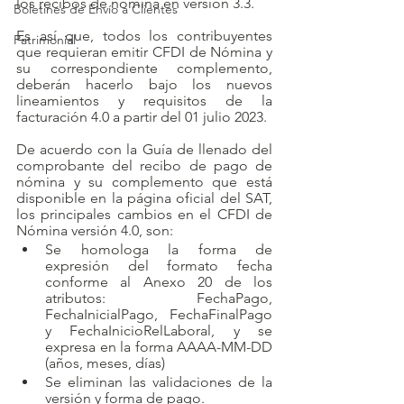
los recibos de nómina en versión 3.3.
Boletines de Envío a Clientes
Es así que, todos los contribuyentes 
Patrimonial
que requieran emitir CFDI de Nómina y 
su correspondiente complemento, 
deberán hacerlo bajo los nuevos 
lineamientos y requisitos de la 
facturación 4.0 a partir del 01 julio 2023.
De acuerdo con la Guía de llenado del 
comprobante del recibo de pago de 
nómina y su complemento que está 
disponible en la página oficial del SAT, 
los principales cambios en el CFDI de 
Nómina versión 4.0, son:
Se homologa la forma de 
expresión del formato fecha 
conforme al Anexo 20 de los 
atributos: FechaPago, 
FechaInicialPago, FechaFinalPago 
y FechaInicioRelLaboral, y se 
expresa en la forma AAAA-MM-DD 
(años, meses, días)
Se eliminan las validaciones de la 
versión y forma de pago.