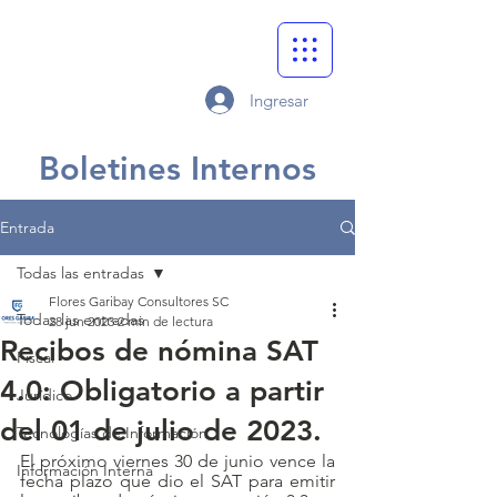
Ingresar
Boletines Internos
Entrada
Todas las entradas
Flores Garibay Consultores SC
Todas las entradas
28 jun 2023
2 min de lectura
Recibos de nómina SAT
Fiscal
4.0: Obligatorio a partir
Jurídico
del 01 de julio de 2023.
Tecnologías de Información
El próximo viernes 30 de junio vence la 
Información Interna
fecha plazo que dio el SAT para emitir 