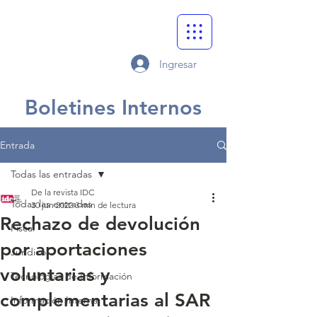
Ingresar
Boletines Internos
Entrada
Todas las entradas
De la revista IDC
Todas las entradas
30 jun 2022
3 min de lectura
Rechazo de devolución
Fiscal
por aportaciones
Jurídico
voluntarias y
Tecnologías de Información
complementarias al SAR
Información Interna