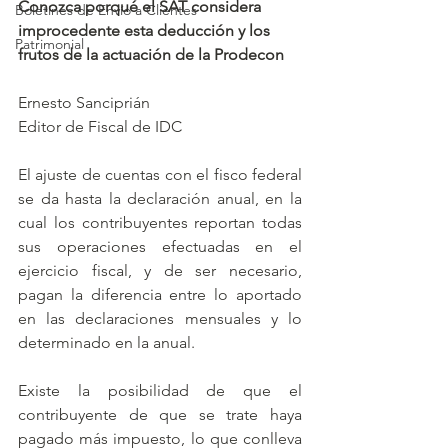
Conozca porqué el SAT considera 
Boletines de Envío a Clientes
improcedente esta deducción y los 
Patrimonial
frutos de la actuación de la Prodecon
Ernesto Sanciprián
Editor de Fiscal de IDC
El ajuste de cuentas con el fisco federal 
se da hasta la declaración anual, en la 
cual los contribuyentes reportan todas 
sus operaciones efectuadas en el 
ejercicio fiscal, y de ser necesario, 
pagan la diferencia entre lo aportado 
en las declaraciones mensuales y lo 
determinado en la anual.
Existe la posibilidad de que el 
contribuyente de que se trate haya 
pagado más impuesto, lo que conlleva 