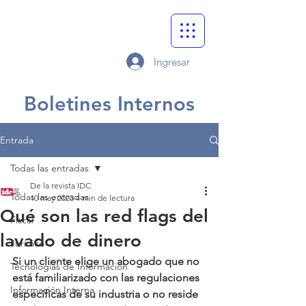
Ingresar
Boletines Internos
Entrada
Todas las entradas
De la revista IDC
Todas las entradas
10 may 2023
4 min de lectura
Qué son las red flags del
Fiscal
lavado de dinero
Jurídico
Si un cliente elige un abogado que no 
Tecnologías de Información
está familiarizado con las regulaciones 
Información Interna
específicas de su industria o no reside 