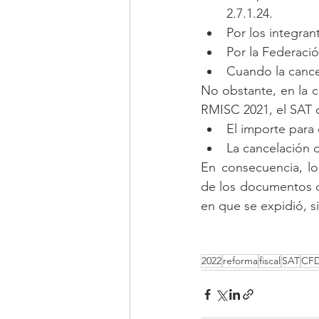
2.7.1.24.
Por los integran
Por la Federaci
Cuando la cancel
No obstante, en la cu
RMISC 2021, el SAT 
El importe para 
La cancelación d
En consecuencia, lo
de los documentos co
en que se expidió, s
2022
reforma
fiscal
SAT
CFD