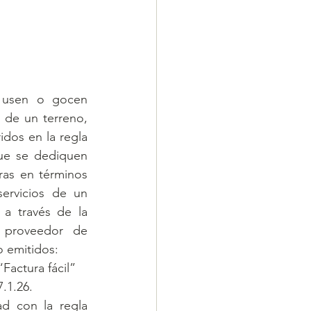
 usen o gocen 
de un terreno, 
dos en la regla 
que se dediquen 
ras en términos 
ervicios de un 
a través de la 
proveedor de 
o emitidos:
Factura fácil”
7.1.26.
d con la regla 