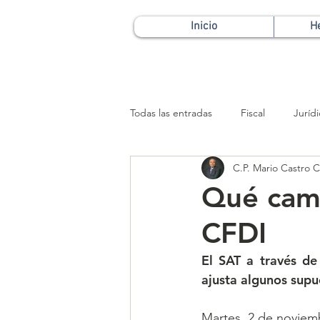
Inicio
H
Todas las entradas
Fiscal
Juríd
C.P. Mario Castro Ca
Patrimonial
Qué camb
CFDI
El SAT a través de
ajusta algunos supu
Martes, 2 de noviem