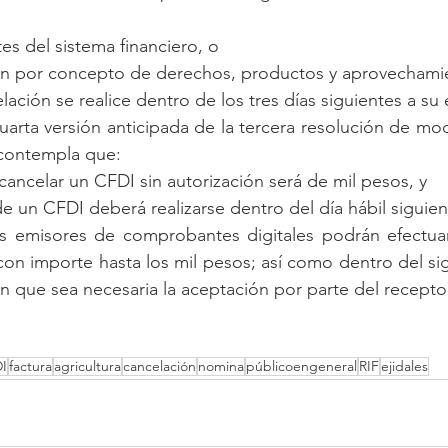
tes del sistema financiero, o
ón por concepto de derechos, productos y aprovechami
ación se realice dentro de los tres días siguientes a su
arta versión anticipada de la tercera resolución de modi
contempla que:
cancelar un CFDI sin autorización será de mil pesos, y
e un CFDI deberá realizarse dentro del día hábil siguien
s emisores de comprobantes digitales podrán efectuar 
n importe hasta los mil pesos; así como dentro del sigu
in que sea necesaria la aceptación por parte del recepto
I
factura
agricultura
cancelación
nomina
públicoengeneral
RIF
ejidales