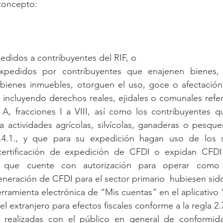
concepto:
edidos a contribuyentes del RIF, o
xpedidos por contribuyentes que enajenen bienes,
ienes inmuebles, otorguen el uso, goce o afectación 
incluyendo derechos reales, ejidales o comunales referi
o A, fracciones I a VIII, así como los contribuyentes 
a actividades agrícolas, silvícolas, ganaderas o pesque
7.4.1., y que para su expedición hagan uso de los s
ertificación de expedición de CFDI o expidan CFDI 
 que cuente con autorización para operar como 
generación de CFDI para el sector primario  hubiesen sid
erramienta electrónica de “Mis cuentas” en el aplicativo “
el extranjero para efectos fiscales conforme a la regla 2.
 realizadas con el público en general de conformida