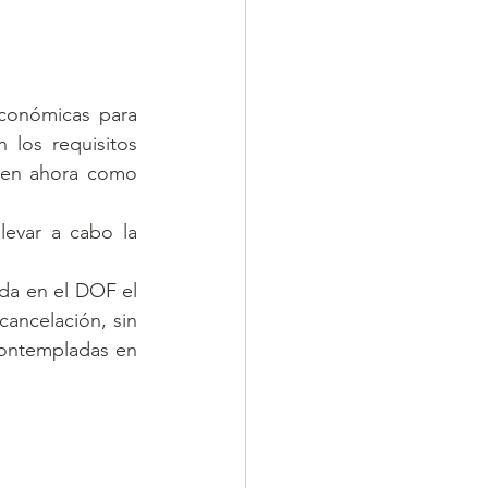
conómicas para 
los requisitos 
cen ahora como 
evar a cabo la 
da en el DOF el 
ancelación, sin 
contempladas en 