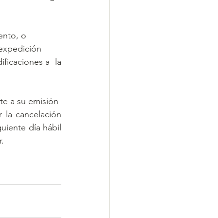
ento, o
 expedición
ficaciones a  la 
te a su emisión
la cancelación 
iente día hábil 
r.