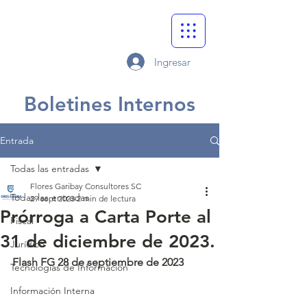
Ingresar
Boletines Internos
Entrada
Todas las entradas
Flores Garibay Consultores SC
Todas las entradas
29 sept 2023
2 min de lectura
Prórroga a Carta Porte al
Fiscal
31 de diciembre de 2023.
Jurídico
Flash FG 28 de septiembre de 2023 
Tecnologías de Información
Información Interna