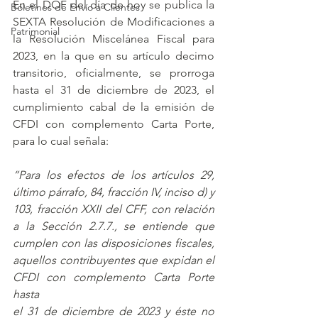
En el DOF del día de hoy se publica la 
Boletines de Envío a Clientes
SEXTA Resolución de Modificaciones a 
Patrimonial
la Resolución Miscelánea Fiscal para 
2023, en la que en su artículo decimo 
transitorio, oficialmente, se prorroga 
hasta el 31 de diciembre de 2023, el 
cumplimiento cabal de la emisión de 
CFDI con complemento Carta Porte, 
para lo cual señala: 
“Para los efectos de los artículos 29, 
último párrafo, 84, fracción IV, inciso d) y 
103, fracción XXII del CFF, con relación 
a la Sección 2.7.7., se entiende que 
cumplen con las disposiciones fiscales, 
aquellos contribuyentes que expidan el 
CFDI con complemento Carta Porte 
hasta 
el 31 de diciembre de 2023 y éste no 