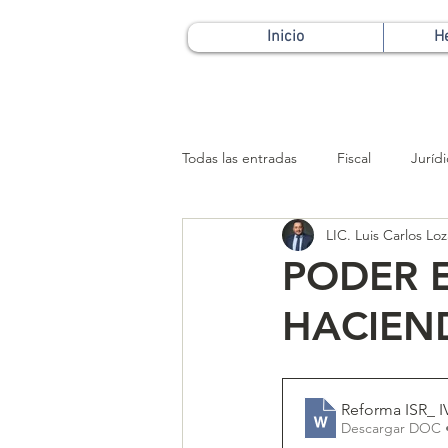
Inicio
H
Todas las entradas
Fiscal
Juríd
LIC. Luis Carlos L
Patrimonial
PODER E
HACIEN
Reforma ISR_ 
Descargar DOC 