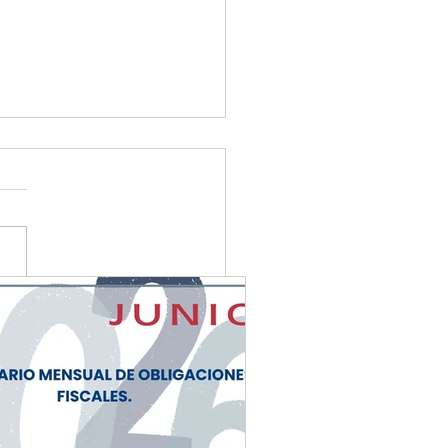
etaría de Economía, SAT
uanas eliminan
aminación de avisos en
rcio exterior para
zar trámites.