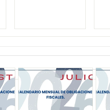
CALENDARIO MENSUAL DE
Secr
OBLIGACIONES FISCALES
y Ad
"JUNIO 2026"
dict
come
agili