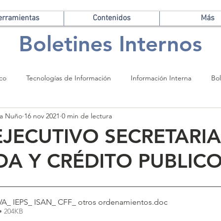
erramientas
Contenidos
Más
Boletines Internos
ico
Tecnologías de Información
Información Interna
Bol
oza Nuño
16 nov 2021
0 min de lectura
JECUTIVO SECRETARIA
DA Y CRÉDITO PUBLIC
IVA_ IEPS_ ISAN_ CFF_ otros ordenamientos
.doc
• 204KB