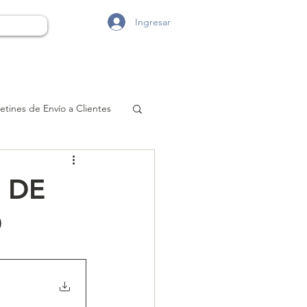
Ingresar
etines de Envío a Clientes
 DE
O