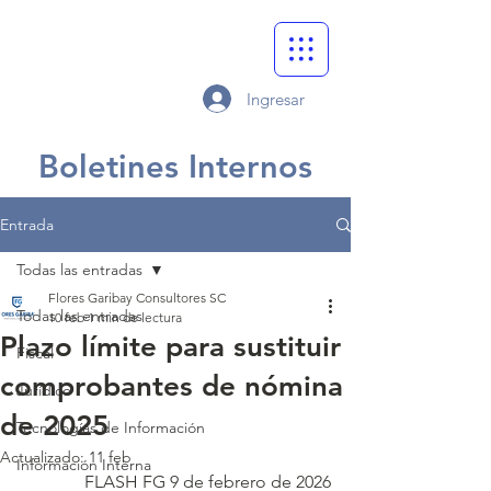
Ingresar
Boletines Internos
Entrada
Todas las entradas
Flores Garibay Consultores SC
Todas las entradas
10 feb
1 min de lectura
Plazo límite para sustituir
Fiscal
comprobantes de nómina
Jurídico
de 2025
Tecnologías de Información
Actualizado:
11 feb
Información Interna
FLASH FG 9 de febrero de 2026