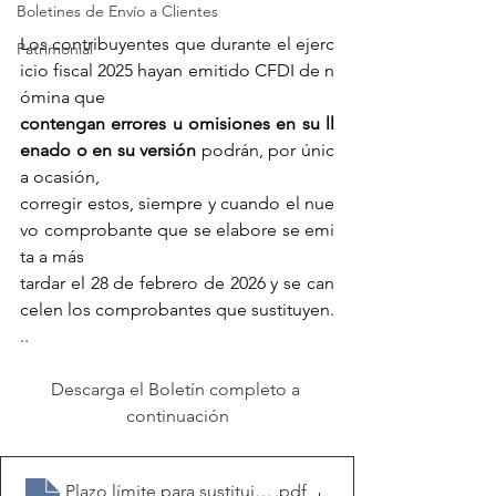
Boletines de Envío a Clientes
Los contribuyentes que durante el ejerc
Patrimonial
icio fiscal 2025 hayan emitido CFDI de n
ómina que
contengan errores u omisiones en su ll
enado o en su versión
 podrán, por únic
a ocasión, 
corregir estos, siempre y cuando el nue
vo comprobante que se elabore se emi
ta a más
tardar el 28 de febrero de 2026 y se can
celen los comprobantes que sustituyen.
..
Descarga el Boletín completo a 
continuación
Plazo límite para sustituir comprobantes de nómina de
.pdf