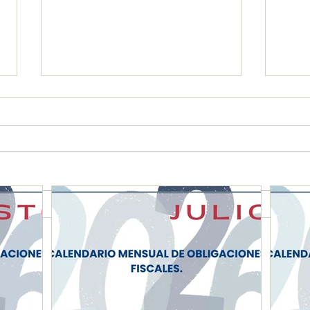
CALENDARIO MENSUAL DE
CAL
OBLIGACIONES FISCALES
OBL
"JULIO 2026"
"JU