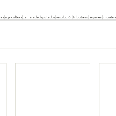
nea
agricultura
camaradediputados
resolución
tributario
régimen
iniciativ