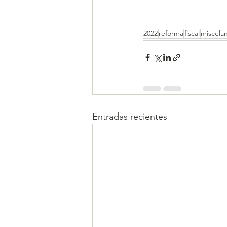
2022
reforma
fiscal
miscela
Entradas recientes