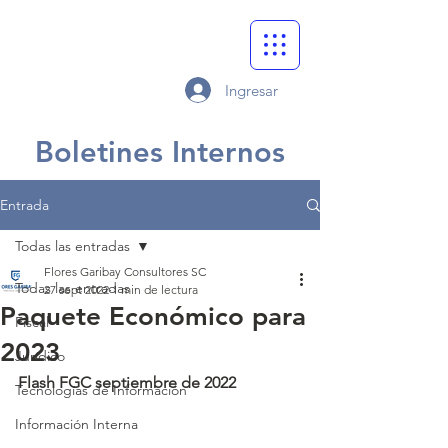
Ingresar
Boletines Internos
Entrada
Todas las entradas
Flores Garibay Consultores SC
Todas las entradas
27 sept 2022
1 min de lectura
Paquete Económico para
Fiscal
2023
Jurídico
Flash FGC septiembre de 2022
Tecnologías de Información
Información Interna