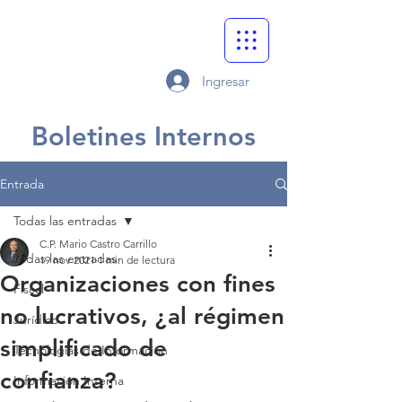
Ingresar
Boletines Internos
Entrada
Todas las entradas
C.P. Mario Castro Carrillo
Todas las entradas
19 nov 2021
1 min de lectura
Organizaciones con fines
Fiscal
no lucrativos, ¿al régimen
Jurídico
simplificado de
Tecnologías de Información
confianza?
Información Interna