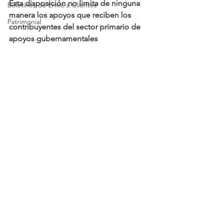
Esta disposición no limita de ninguna 
Boletines de Envío a Clientes
manera los apoyos que reciben los 
Patrimonial
contribuyentes del sector primario de 
apoyos gubernamentales