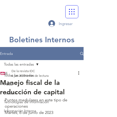
Ingresar
Boletines Internos
Entrada
Todas las entradas
De la revista IDC
Todas las entradas
6 jun 2023
6 min de lectura
Manejo fiscal de la
Fiscal
reducción de capital
Jurídico
Puntos medulares en este tipo de 
Tecnologías de Información
operaciones
Información Interna
Martes, 6 de junio de 2023