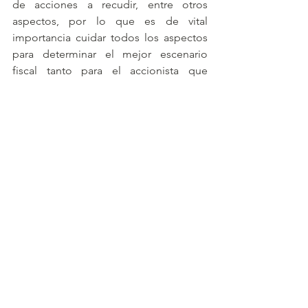
de acciones a recudir, entre otros 
aspectos, por lo que es de vital 
importancia cuidar todos los aspectos 
para determinar el mejor escenario 
fiscal tanto para el accionista que 
recibe la reducción como para la 
sociedad. 
Finalmente, a partir del ejercicio fiscal 
2014 los dividendos o utilidades 
distribuidas son sujetos de un ISR 
adicional a la tasa del 10 %; por lo que 
esta se deberá determinar aplicando a 
la utilidad distribuible la tasa del 10 % y 
el impuesto determinado deberá ser 
enterado por la sociedad a más tardar 
el 17 del mes siguiente al que se lleve a 
cabo y tendrá carácter de pago 
definitivo.  