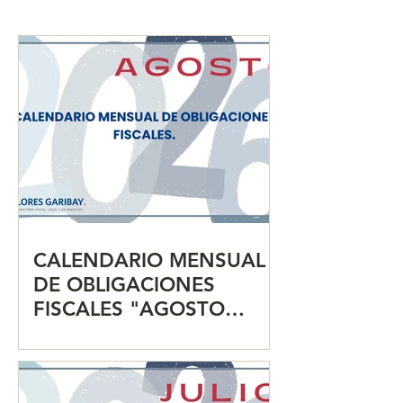
FISCALES "JULIO 2026"
FISCALES "JUN
CALENDARIO MENSUAL
DE OBLIGACIONES
FISCALES "AGOSTO
2026"