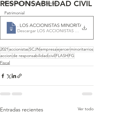
RESPONSABILIDAD CIVIL
Boletines de Envío a Clientes
Patrimonial
FLASH FG -SCJN
. LOS ACCIONISTAS MINORITARIOS DE UNA EMPRES
Descargar LOS ACCIONISTAS MINORITARIOS DE UNA
2021
accionistas
SCJN
empresa
ejercer
minoritarrios
accion
de responsabilidad
civil
FLASH
FG
Fiscal
Ver todo
Entradas recientes