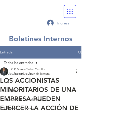
Ingresar
Boletines Internos
Entrada
Todas las entradas
C.P. Mario Castro Carrillo
Todas las entradas
19 nov 2021
0 min de lectura
LOS ACCIONISTAS
Fiscal
MINORITARIOS DE UNA
Jurídico
EMPRESA PUEDEN
Tecnologías de Información
EJERCER LA ACCIÓN DE
Información Interna