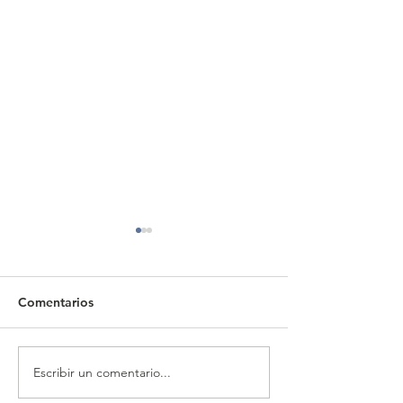
Comentarios
Escribir un comentario...
CALENDARIO MENSUAL
CALENDARIO 
DE OBLIGACIONES
DE OBLIGACIO