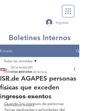
Ingresar
Boletines Internos
Entrada
Todas las entradas
De la revista IDC
Todas las entradas
18 jul 2022
4 min de lectura
ISR de AGAPES personas
Fiscal
físicas que exceden
Jurídico
ingresos exentos
Tecnologías de Información
Cuando los ingresos de personas 
Información Interna
físicas dedicadas a actividades del 