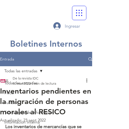
Ingresar
Boletines Internos
Entrada
Todas las entradas
De la revista IDC
Todas las entradas
10 mar 2022
1 min de lectura
Inventarios pendientes en
Fiscal
la migración de personas
Jurídico
morales al RESICO
Tecnologías de Información
Actualizado:
23 sept 2022
Información Interna
Los inventarios de mercancías que se 