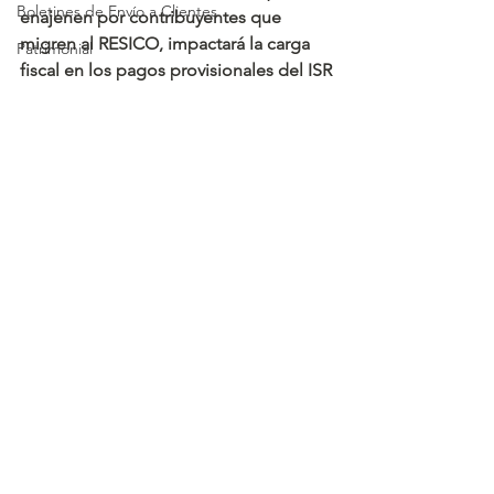
Boletines de Envío a Clientes
enajenen por contribuyentes que 
migren al RESICO, impactará la carga 
Patrimonial
fiscal en los pagos provisionales del ISR