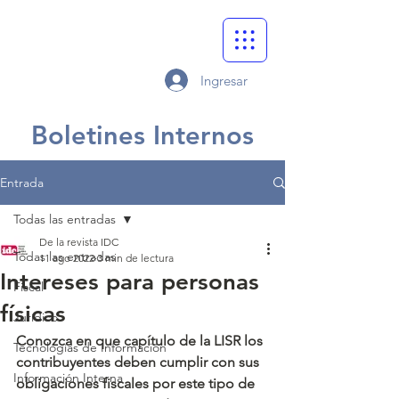
Ingresar
Boletines Internos
Entrada
Todas las entradas
De la revista IDC
Todas las entradas
11 ago 2022
3 min de lectura
Intereses para personas
Fiscal
físicas
Jurídico
Conozca en que capítulo de la LISR los 
Tecnologías de Información
contribuyentes deben cumplir con sus 
Información Interna
obligaciones fiscales por este tipo de 