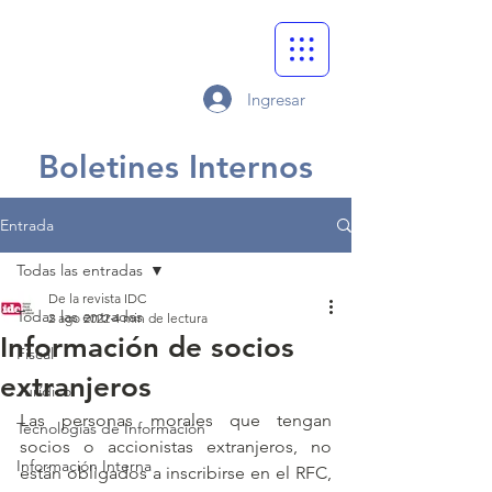
Ingresar
Boletines Internos
Entrada
Todas las entradas
De la revista IDC
Todas las entradas
2 ago 2022
4 min de lectura
Información de socios
Fiscal
extranjeros
Jurídico
Las personas morales que tengan 
Tecnologías de Información
socios o accionistas extranjeros, no 
Información Interna
están obligados a inscribirse en el RFC, 