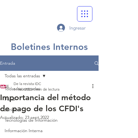
Ingresar
Boletines Internos
Entrada
Todas las entradas
De la revista IDC
Todas las entradas
14 feb 2022
1 min de lectura
Importancia del método
Fiscal
de pago de los CFDI's
Jurídico
Actualizado:
23 sept 2022
Tecnologías de Información
Información Interna