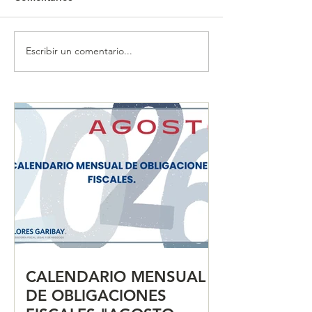
Escribir un comentario...
CALENDARIO MENSUAL
CALENDARIO 
DE OBLIGACIONES
DE OBLIGACIO
FISCALES "JULIO 2026"
FISCALES "JUN
CALENDARIO MENSUAL
DE OBLIGACIONES