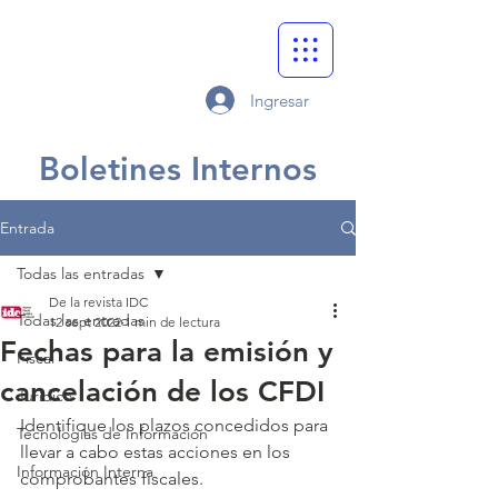
Ingresar
Boletines Internos
Entrada
Todas las entradas
De la revista IDC
Todas las entradas
12 sept 2022
1 min de lectura
Fechas para la emisión y
Fiscal
cancelación de los CFDI
Jurídico
Identifique los plazos concedidos para 
Tecnologías de Información
llevar a cabo estas acciones en los 
Información Interna
comprobantes fiscales.