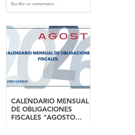
Escribir un comentario...
CALENDARIO MENSUAL
CALENDARIO 
DE OBLIGACIONES
DE OBLIGACIO
FISCALES "JULIO 2026"
FISCALES "JUN
CALENDARIO MENSUAL
DE OBLIGACIONES
FISCALES "AGOSTO
2026"