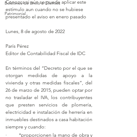
Conozca si aún se puede aplicar este 
Boletines de Envío a Clientes
estímulo aun cuando no se hubiese 
Patrimonial
presentado el aviso en enero pasado
Lunes, 8 de agosto de 2022
París Pérez
Editor de Contabilidad Fiscal de IDC
En términos del “Decreto por el que se 
otorgan medidas de apoyo a la 
vivienda y otras medidas fiscales”, del 
26 de marzo de 2015, pueden optar por 
no trasladar el IVA, los contribuyentes 
que presten servicios de plomería, 
electricidad e instalación de herrería en 
inmuebles destinados a casa habitación 
siempre y cuando:
·         *proporcionen la mano de obra y 