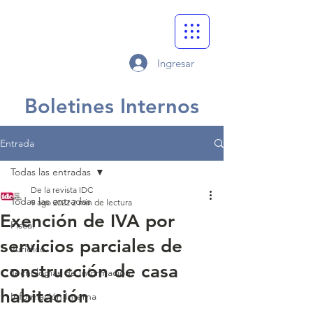
Ingresar
Boletines Internos
Entrada
Todas las entradas
De la revista IDC
Todas las entradas
9 ago 2022
2 min de lectura
Exención de IVA por
Fiscal
servicios parciales de
Jurídico
construcción de casa
Tecnologías de Información
habitación
Información Interna