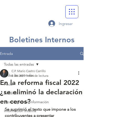
Ingresar
Boletines Internos
Entrada
Todas las entradas
C.P. Mario Castro Carrillo
Todas las entradas
3 dic 2021
1 min de lectura
En la reforma fiscal 2022
Fiscal
¿se eliminó la declaración
Jurídico
en ceros?
Tecnologías de Información
Se suprimió el texto que impone a los 
Información Interna
contribuyentes a presentar 