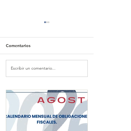
Comentarios
Escribir un comentario...
CALENDARIO MENSUAL
CALENDARIO 
DE OBLIGACIONES
DE OBLIGACIO
FISCALES "JULIO 2026"
FISCALES "JUN