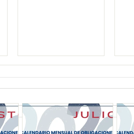
CALENDARIO MENSUAL DE
CAL
OBLIGACIONES FISCALES
OBL
"JULIO 2026"
"JU