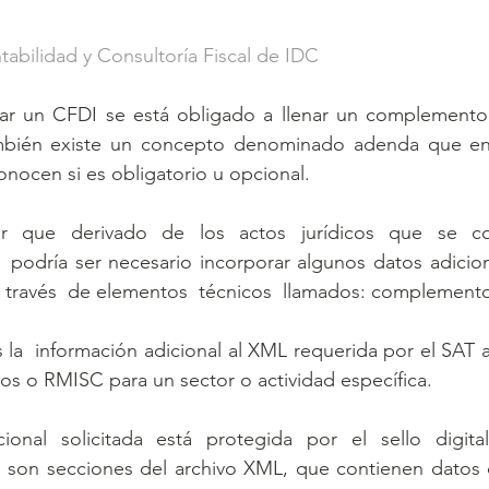
abilidad y Consultoría Fiscal de IDC
r un CFDI se está obligado a llenar un complemento 
ambién existe un concepto denominado adenda que en 
nocen si es obligatorio u opcional. 
r que derivado de los actos jurídicos que se co
 podría ser necesario incorporar algunos datos adiciona
 través  de elementos  técnicos  llamados: complemento
a  información adicional al XML requerida por el SAT al
os o RMISC para un sector o actividad específica. 
ional solicitada está protegida por el sello digital
n son secciones del archivo XML, que contienen datos d