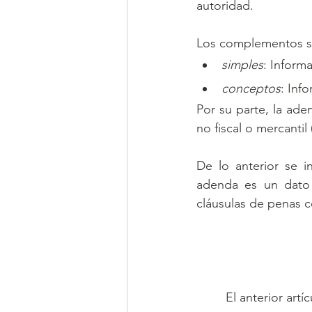
autoridad. 
Los complementos se
simples
: Informa
conceptos
: Inf
Por su parte, la ade
no fiscal o mercantil 
De lo anterior se i
adenda es un dato o
cláusulas de penas c
El anterior art