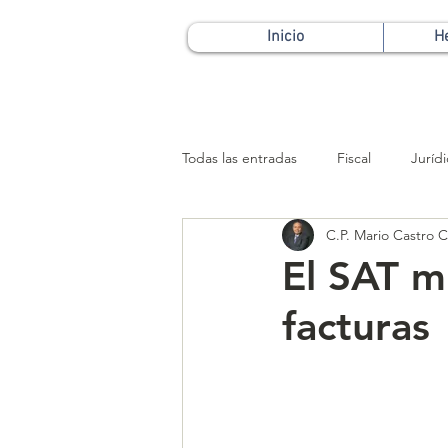
Inicio
H
Todas las entradas
Fiscal
Juríd
C.P. Mario Castro Ca
Patrimonial
El SAT m
facturas