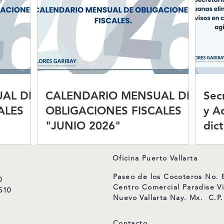
agili
AL DE
CALENDARIO MENSUAL DE
Sec
ALES
OBLIGACIONES FISCALES
y A
"JUNIO 2026"
dic
com
agil
Oficina Puerto Vallarta
Paseo de los Cocoteros No. 8
0
Centro Comercial Paradise Vi
510
Nuevo Vallarta Nay. Mx. C.P.
Contacto