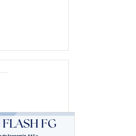
etaría de Economía, SAT
uanas eliminan
aminación de avisos en
rcio exterior para