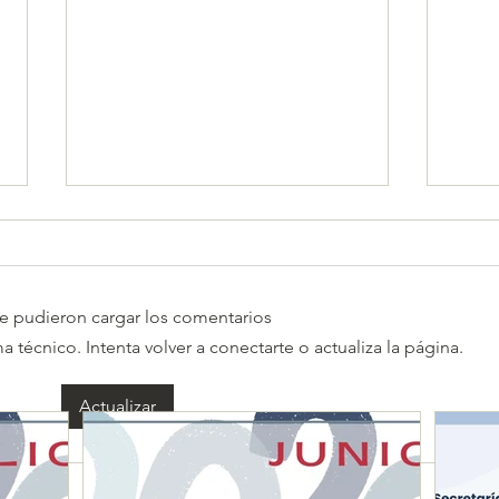
e pudieron cargar los comentarios
técnico. Intenta volver a conectarte o actualiza la página.
CALENDARIO MENSUAL DE
Secr
Actualizar
OBLIGACIONES FISCALES
y Ad
"JUNIO 2026"
dict
come