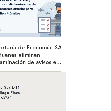
zar trámites.
retaría de Economía, SAT
duanas eliminan
taminación de avisos en
ercio exterior para
izar trámites.
5 Sur L-11
llage Plaza
 63732