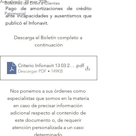
Actualizado:
24 mar 2025
Boletines de Envío a Clientes
Pago de amortizaciones de crédito 
Patrimonial
ante incapacidades y ausentismos que 
publicó el Infonavit.
Descarga el Boletín completo a 
continuación
Criterio Infonavit 13 03 2025
.pdf
Descargar PDF • 149KB
Nos ponemos a sus órdenes como 
especialistas que somos en la materia 
en caso de precisar información 
adicional respecto al contenido de 
este documento o, de requerir 
atención personalizada a un caso 
determinado.