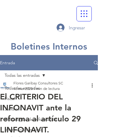
Ingresar
Boletines Internos
Entrada
Todas las entradas
Flores Garibay Consultores SC
Todas las entradas
18 mar 2025
1 min de lectura
El CRITERIO DEL
Fiscal
INFONAVIT ante la
Jurídico
reforma al artículo 29
Tecnologías de Información
LINFONAVIT.
Información Interna