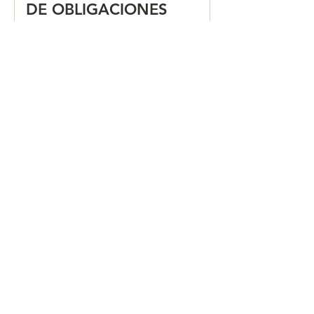
DE OBLIGACIONES
FISCALES "JULIO 2026"
CALENDARIO MENSUAL
DE OBLIGACIONES
FISCALES "JUNIO 2026"