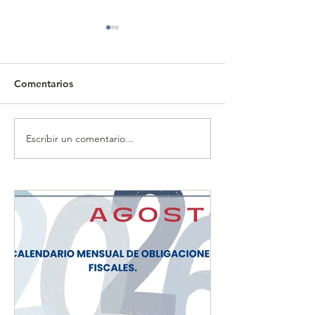
Comentarios
Escribir un comentario...
CALENDARIO MENSUAL
CALENDARIO 
DE OBLIGACIONES
DE OBLIGACIO
FISCALES "JULIO 2026"
FISCALES "JUN