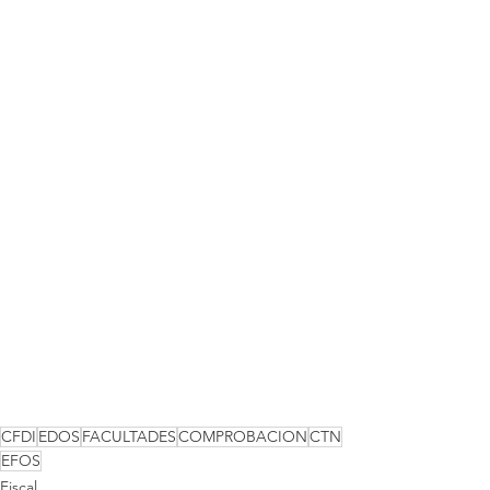
CFDI
EDOS
FACULTADES
COMPROBACION
CTN
EFOS
Fiscal