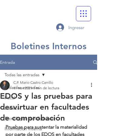
Ingresar
Boletines Internos
Entrada
Todas las entradas
C.P. Mario Castro Carrillo
Todas las entradas
19 nov 2021
1 min de lectura
EDOS y las pruebas para
Fiscal
desvirtuar en facultades
Jurídico
de comprobación
Tecnologías de Información
Pruebas para sustentar la materialidad 
Información Interna
por parte de los EDOS en facultades 